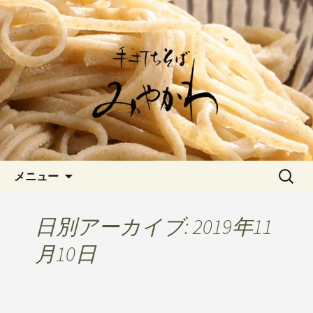
愛知県岡崎市でひっそりと佇む「手打
ちそばみやかわ」では自家製粉にこだ
岡崎の「手打ちそば みやか
わった一日十食限定の十割そばをお楽
わ」のブログです
しみいただけます。新しいそばや季節
の食材を使用した天婦羅メニューなど
新着情報はこちら
コンテンツへ移動
検
メニュー
索:
日別アーカイブ: 2019年11
月10日