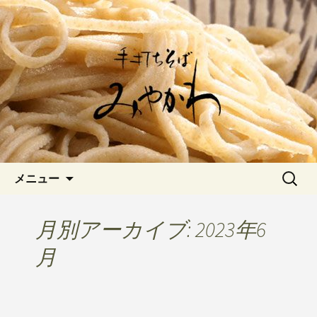
愛知県岡崎市でひっそりと佇む「手打
ちそばみやかわ」では自家製粉にこだ
岡崎の「手打ちそば みやか
わった一日十食限定の十割そばをお楽
わ」のブログです
しみいただけます。新しいそばや季節
の食材を使用した天婦羅メニューなど
新着情報はこちら
コンテンツへ移動
検
メニュー
索:
月別アーカイブ: 2023年6
月