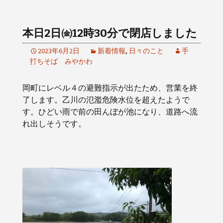
本日2日㈮12時30分で閉店しました
2023年6月2日
新着情報
,
日々のこと
手
打ちそば みやかわ
岡町にレベル４の避難指示が出たため、営業を終
了します。乙川の氾濫危険水位を超えたようで
す。ひどい雨で前の田んぼが池になり、道路へ流
れ出しそうです。