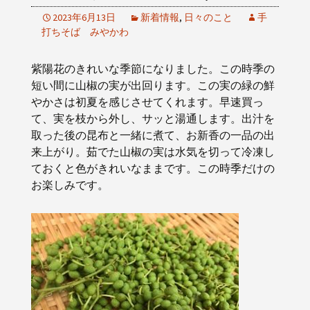
2023年6月13日
新着情報
,
日々のこと
手
打ちそば みやかわ
紫陽花のきれいな季節になりました。この時季の
短い間に山椒の実が出回ります。この実の緑の鮮
やかさは初夏を感じさせてくれます。早速買っ
て、実を枝から外し、サッと湯通します。出汁を
取った後の昆布と一緒に煮て、お新香の一品の出
来上がり。茹でた山椒の実は水気を切って冷凍し
ておくと色がきれいなままです。この時季だけの
お楽しみです。