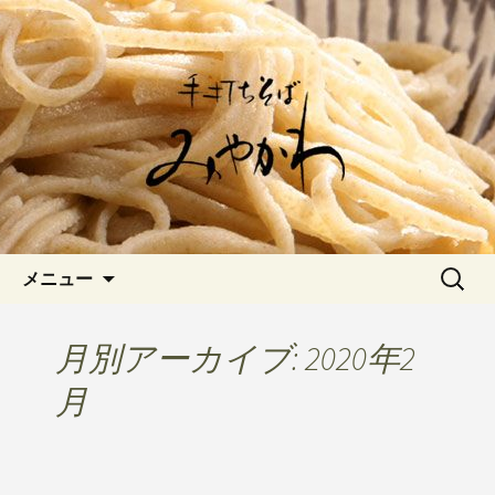
愛知県岡崎市でひっそりと佇む「手打
ちそばみやかわ」では自家製粉にこだ
岡崎の「手打ちそば みやか
わった一日十食限定の十割そばをお楽
わ」のブログです
しみいただけます。新しいそばや季節
の食材を使用した天婦羅メニューなど
新着情報はこちら
コンテンツへ移動
検
メニュー
索:
月別アーカイブ: 2020年2
月