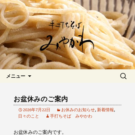
愛知県岡崎市でひっそりと佇む「手打
ちそばみやかわ」では自家製粉にこだ
岡崎の「手打ちそば みやか
わった一日十食限定の十割そばをお楽
わ」のブログです
しみいただけます。新しいそばや季節
の食材を使用した天婦羅メニューなど
新着情報はこちら
コンテンツへ移動
検
メニュー
索:
お盆休みのご案内
2026年7月22日
お休みのお知らせ
,
新着情報
,
日々のこと
手打ちそば みやかわ
お盆休みのご案内です。