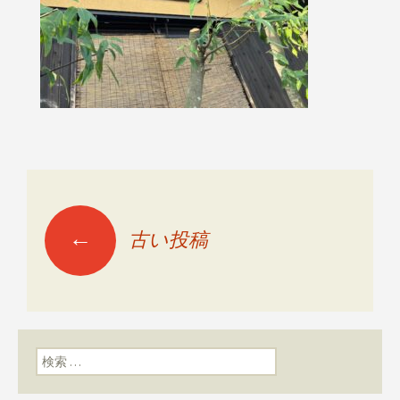
←
古い投稿
投稿ナビゲーショ
ン
検索: