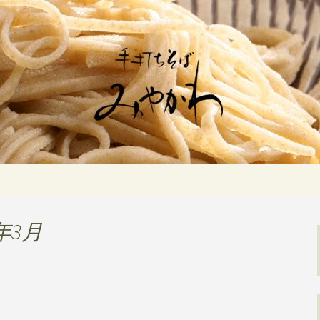
佇む「手打ちそばみやかわ」では自家製
ます。新しいそばや季節の食材を使用し
打ちそば みや
年3月