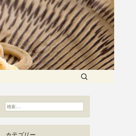
粉にこだわった一日十食限定の十
た天婦羅メニューなど新着情報は
かわ」のブログ
検
索:
検索:
カテゴリー