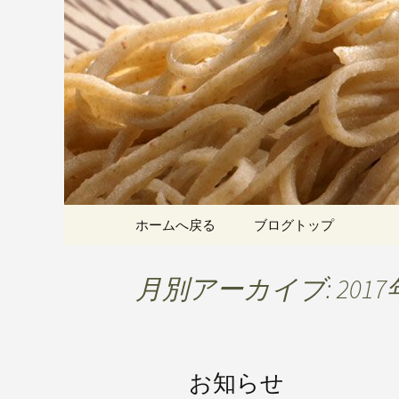
愛知県岡崎市でひっそりと
割そばをお楽しみいただけ
岡崎の「手
こちら
です
コンテンツへ移動
ホームへ戻る
ブログトップ
月別アーカイブ: 2017
お知らせ