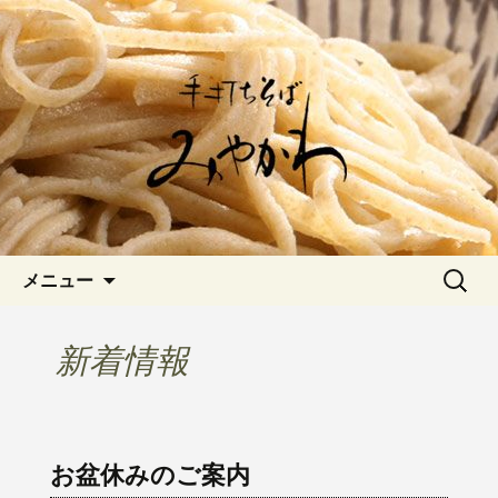
愛知県岡崎市でひっそりと佇む「手打
ちそばみやかわ」では自家製粉にこだ
岡崎の「手打ちそば みやか
わった一日十食限定の十割そばをお楽
わ」のブログです
しみいただけます。新しいそばや季節
の食材を使用した天婦羅メニューなど
新着情報はこちら
コンテンツへ移動
検
メニュー
索:
新着情報
お盆休みのご案内