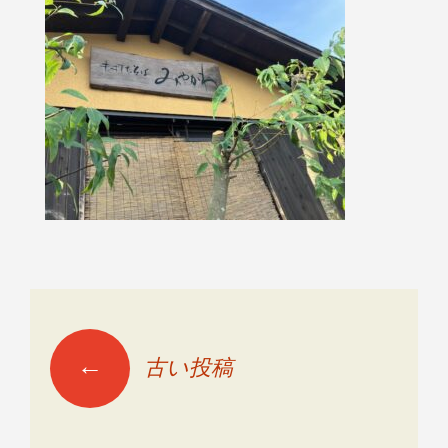
←
古い投稿
投稿ナビゲーショ