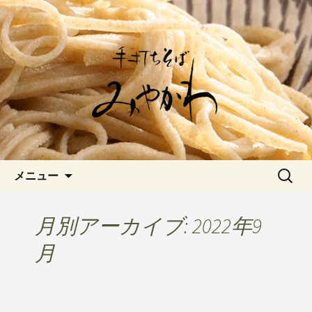
愛知県岡崎市でひっそりと佇む「手打
ちそばみやかわ」では自家製粉にこだ
岡崎の「手打ちそば みやか
わった一日十食限定の十割そばをお楽
わ」のブログです
しみいただけます。新しいそばや季節
の食材を使用した天婦羅メニューなど
新着情報はこちら
コンテンツへ移動
検
メニュー
索:
月別アーカイブ: 2022年9
月