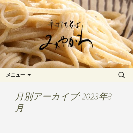
愛知県岡崎市でひっそりと佇む「手打
ちそばみやかわ」では自家製粉にこだ
岡崎の「手打ちそば みやか
わった一日十食限定の十割そばをお楽
わ」のブログです
しみいただけます。新しいそばや季節
の食材を使用した天婦羅メニューなど
新着情報はこちら
コンテンツへ移動
検
メニュー
索:
月別アーカイブ: 2023年8
月