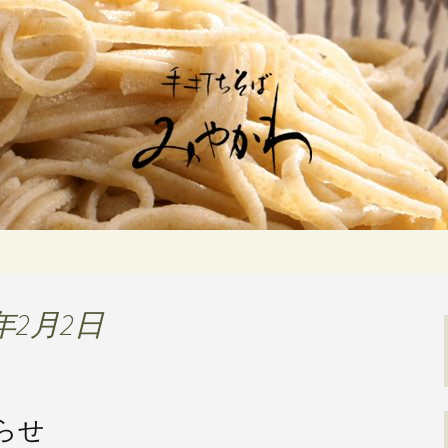
佇む「手打ちそばみやかわ」では自家製
ます。新しいそばや季節の食材を使用し
打ちそば みや
年2月2日
らせ