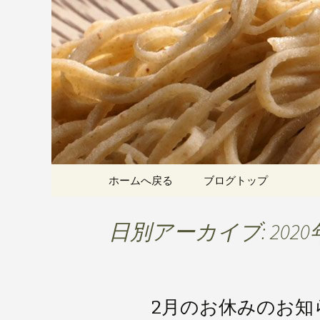
愛知県岡崎市でひっそりと
割そばをお楽しみいただけ
岡崎の「手
こちら
です
コンテンツへ移動
ホームへ戻る
ブログトップ
日別アーカイブ: 2020
2月のお休みのお知