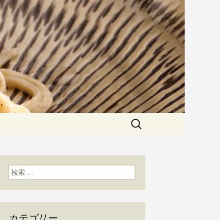
粉にこだわった一日十食限定の十
た天婦羅メニューなど新着情報は
かわ」のブログ
検
索:
検索:
カテゴリー