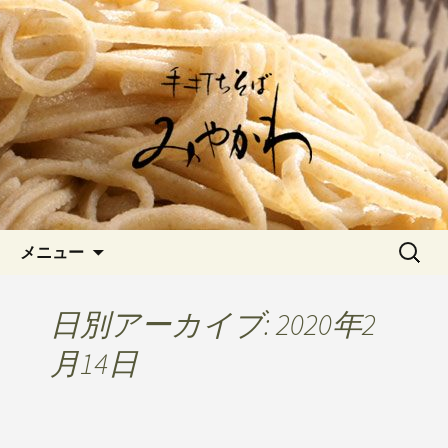
愛知県岡崎市でひっそりと佇む「手打
ちそばみやかわ」では自家製粉にこだ
岡崎の「手打ちそば みやか
わった一日十食限定の十割そばをお楽
わ」のブログです
しみいただけます。新しいそばや季節
の食材を使用した天婦羅メニューなど
新着情報はこちら
コンテンツへ移動
検
メニュー
索:
日別アーカイブ: 2020年2
月14日