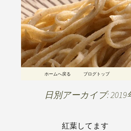
愛知県岡崎市でひっそりと
割そばをお楽しみいただけ
岡崎の「手
こちら
です
コンテンツへ移動
ホームへ戻る
ブログトップ
日別アーカイブ: 2019
紅葉してます