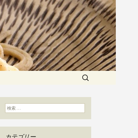
粉にこだわった一日十食限定の十
た天婦羅メニューなど新着情報は
かわ」のブログ
検
索:
検索:
カテゴリー