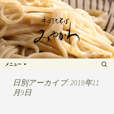
愛知県岡崎市でひっそりと佇む「手打
ちそばみやかわ」では自家製粉にこだ
岡崎の「手打ちそば みやか
わった一日十食限定の十割そばをお楽
わ」のブログです
しみいただけます。新しいそばや季節
の食材を使用した天婦羅メニューなど
新着情報はこちら
コンテンツへ移動
検
メニュー
索:
日別アーカイブ: 2019年11
月9日