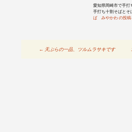
愛知県岡崎市で手打
手打ち十割そばとそ
ば みやかわ の投
←
天ぷらの一品、ツルムラサキです
投稿ナビゲーシ