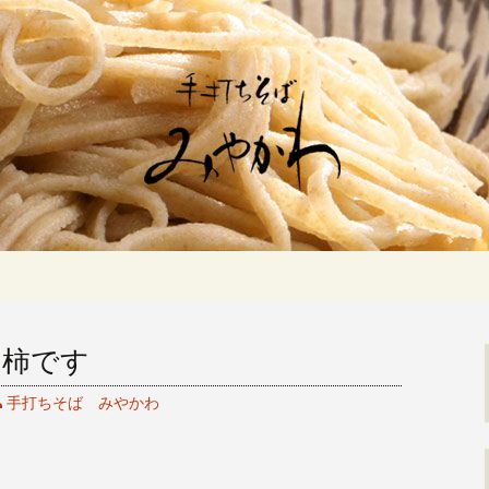
佇む「手打ちそばみやかわ」では自家製
ます。新しいそばや季節の食材を使用し
打ちそば みや
、柿です
手打ちそば みやかわ