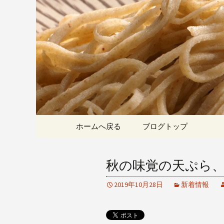
愛知県岡崎市でひっそりと
割そばをお楽しみいただけ
岡崎の「手
こちら
です
コンテンツへ移動
ホームへ戻る
ブログトップ
秋の味覚の天ぷら
2019年10月28日
新着情報