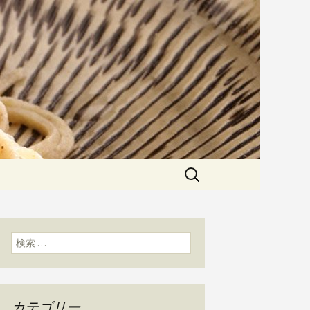
粉にこだわった一日十食限定の十
た天婦羅メニューなど新着情報は
かわ」のブログ
検
索:
検索:
カテゴリー