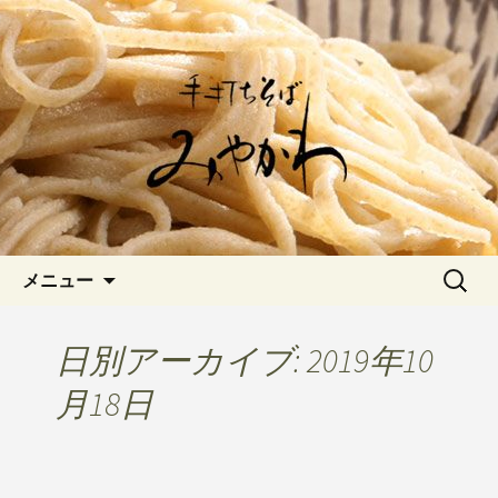
愛知県岡崎市でひっそりと佇む「手打
ちそばみやかわ」では自家製粉にこだ
岡崎の「手打ちそば みやか
わった一日十食限定の十割そばをお楽
わ」のブログです
しみいただけます。新しいそばや季節
の食材を使用した天婦羅メニューなど
新着情報はこちら
コンテンツへ移動
検
メニュー
索:
日別アーカイブ: 2019年10
月18日