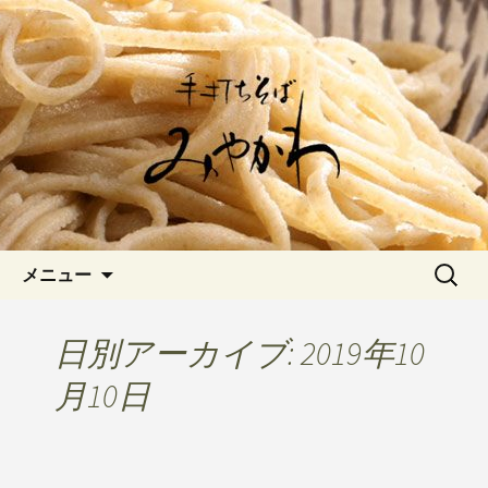
愛知県岡崎市でひっそりと佇む「手打
ちそばみやかわ」では自家製粉にこだ
岡崎の「手打ちそば みやか
わった一日十食限定の十割そばをお楽
わ」のブログです
しみいただけます。新しいそばや季節
の食材を使用した天婦羅メニューなど
新着情報はこちら
コンテンツへ移動
検
メニュー
索:
日別アーカイブ: 2019年10
月10日