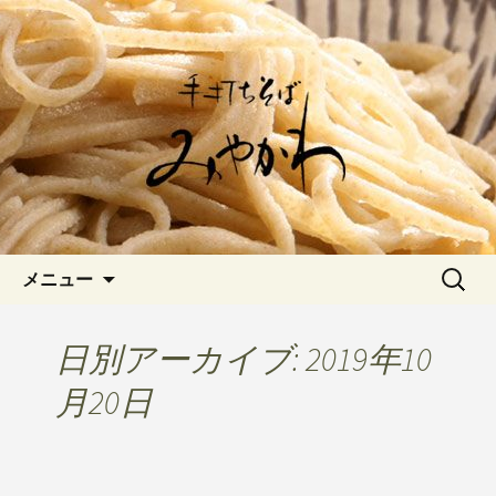
愛知県岡崎市でひっそりと佇む「手打
ちそばみやかわ」では自家製粉にこだ
岡崎の「手打ちそば みやか
わった一日十食限定の十割そばをお楽
わ」のブログです
しみいただけます。新しいそばや季節
の食材を使用した天婦羅メニューなど
新着情報はこちら
コンテンツへ移動
検
メニュー
索:
日別アーカイブ: 2019年10
月20日