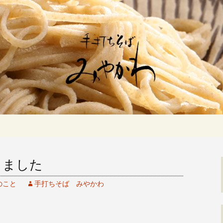
佇む「手打ちそばみやかわ」では自家製
ます。新しいそばや季節の食材を使用し
打ちそば みや
きました
のこと
手打ちそば みやかわ