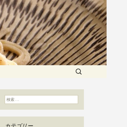
粉にこだわった一日十食限定の十
た天婦羅メニューなど新着情報は
かわ」のブログ
検
索:
検索:
カテゴリー