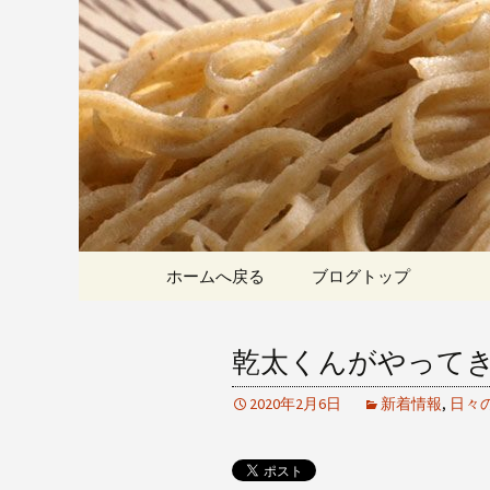
愛知県岡崎市でひっそりと
割そばをお楽しみいただけ
岡崎の「手
こちら
です
コンテンツへ移動
ホームへ戻る
ブログトップ
乾太くんがやって
2020年2月6日
新着情報
,
日々