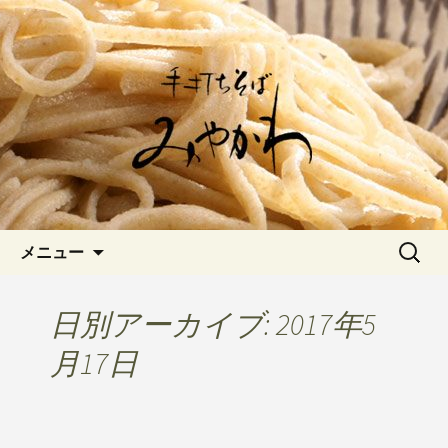
愛知県岡崎市でひっそりと佇む「手打
ちそばみやかわ」では自家製粉にこだ
岡崎の「手打ちそば みやか
わった一日十食限定の十割そばをお楽
わ」のブログです
しみいただけます。新しいそばや季節
の食材を使用した天婦羅メニューなど
新着情報はこちら
コンテンツへ移動
検
メニュー
索:
日別アーカイブ: 2017年5
月17日