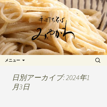
愛知県岡崎市でひっそりと佇む「手打
ちそばみやかわ」では自家製粉にこだ
岡崎の「手打ちそば みやか
わった一日十食限定の十割そばをお楽
わ」のブログです
しみいただけます。新しいそばや季節
の食材を使用した天婦羅メニューなど
新着情報はこちら
コンテンツへ移動
検
メニュー
索:
日別アーカイブ: 2024年1
月3日