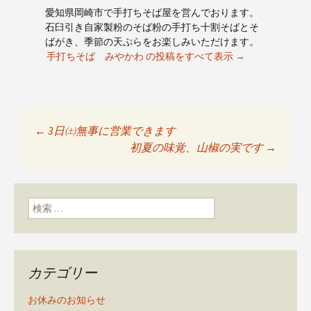
愛知県岡崎市で手打ちそば屋を営んでおります。
石臼引き自家製粉のそば粉の手打ち十割そばとそ
ばがき、季節の天ぷらをお楽しみいただけます。
手打ちそば みやかわ の投稿をすべて表示
→
←
3日㈯無事に営業できます
投稿ナビゲーショ
初夏の味覚、山椒の実です
→
ン
検索:
カテゴリー
お休みのお知らせ