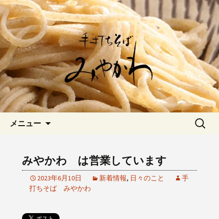
愛知県岡崎市でひっそりと佇む「手打
ちそばみやかわ」では自家製粉にこだ
岡崎の「手打ちそば みやか
わった一日十食限定の十割そばをお楽
わ」のブログです
しみいただけます。新しいそばや季節
の食材を使用した天婦羅メニューなど
新着情報はこちら
コンテンツへ移動
検
メニュー
索:
みやかわ は営業しています
2023年6月10日
新着情報
,
日々のこと
手
打ちそば みやかわ