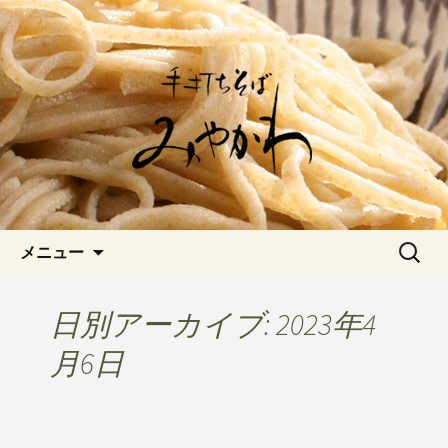
愛知県岡崎市でひっそりと佇む「手打
ちそばみやかわ」では自家製粉にこだ
岡崎の「手打ちそば みやか
わった一日十食限定の十割そばをお楽
わ」のブログです
しみいただけます。新しいそばや季節
の食材を使用した天婦羅メニューなど
新着情報はこちら
コンテンツへ移動
検
メニュー
索:
日別アーカイブ: 2023年4
月6日