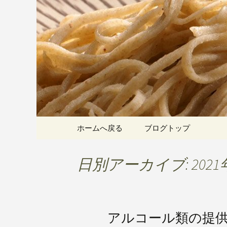
愛知県岡崎市でひっそりと
割そばをお楽しみいただけ
岡崎の「手
こちら
です
コンテンツへ移動
ホームへ戻る
ブログトップ
日別アーカイブ: 2021
アルコール類の提