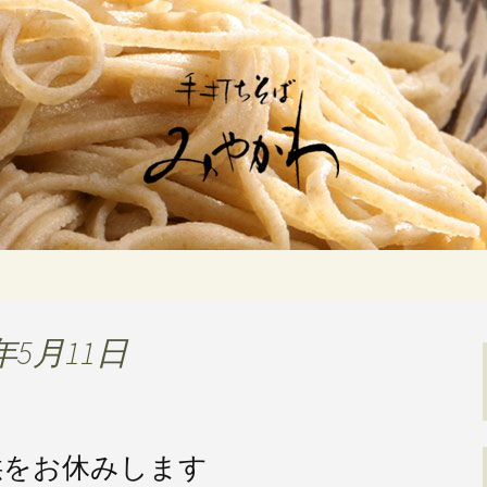
佇む「手打ちそばみやかわ」では自家製
ます。新しいそばや季節の食材を使用し
打ちそば みや
年5月11日
供をお休みします