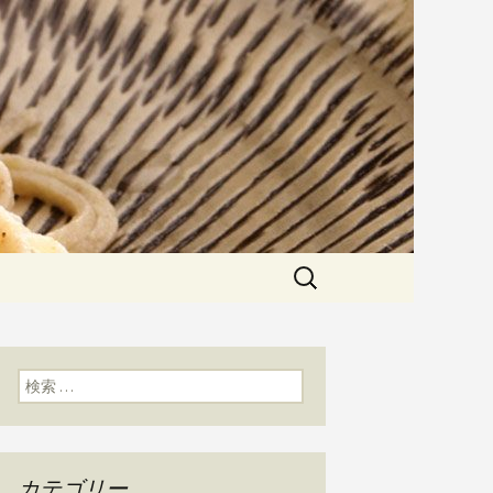
粉にこだわった一日十食限定の十
た天婦羅メニューなど新着情報は
かわ」のブログ
検
索:
検索:
カテゴリー