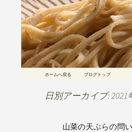
愛知県岡崎市でひっそりと
割そばをお楽しみいただけ
岡崎の「手
こちら
です
コンテンツへ移動
ホームへ戻る
ブログトップ
日別アーカイブ: 2021
山菜の天ぷらの問