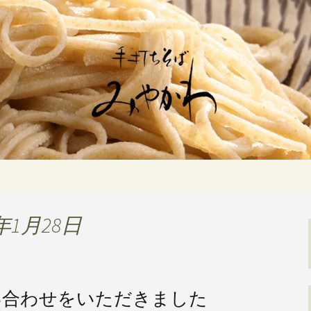
佇む「手打ちそばみやかわ」では自家製
ます。新しいそばや季節の食材を使用し
打ちそば みや
年1月28日
い合わせをいただきました