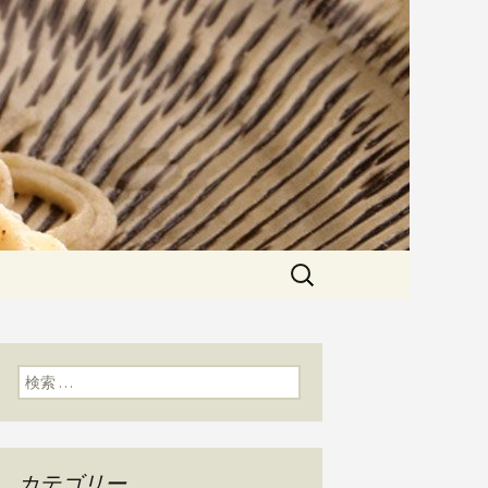
粉にこだわった一日十食限定の十
た天婦羅メニューなど新着情報は
かわ」のブログ
検
索:
検索:
カテゴリー