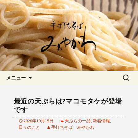
愛知県岡崎市でひっそりと佇む「手打
ちそばみやかわ」では自家製粉にこだ
岡崎の「手打ちそば みやか
わった一日十食限定の十割そばをお楽
わ」のブログです
しみいただけます。新しいそばや季節
の食材を使用した天婦羅メニューなど
新着情報はこちら
コンテンツへ移動
検
メニュー
索:
最近の天ぷらは?マコモタケが登場
です
2020年10月15日
天ぷらの一品
,
新着情報
,
日々のこと
手打ちそば みやかわ