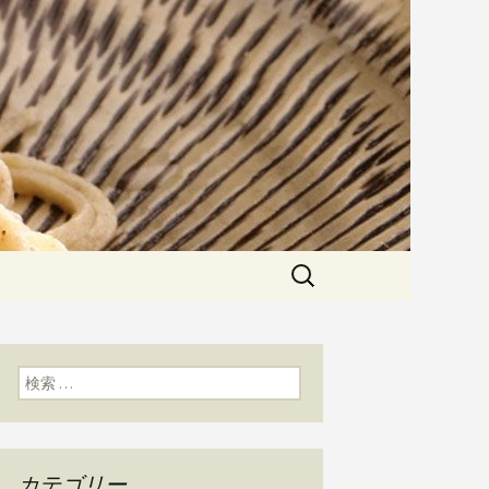
粉にこだわった一日十食限定の十
た天婦羅メニューなど新着情報は
かわ」のブログ
検
索:
検索:
カテゴリー