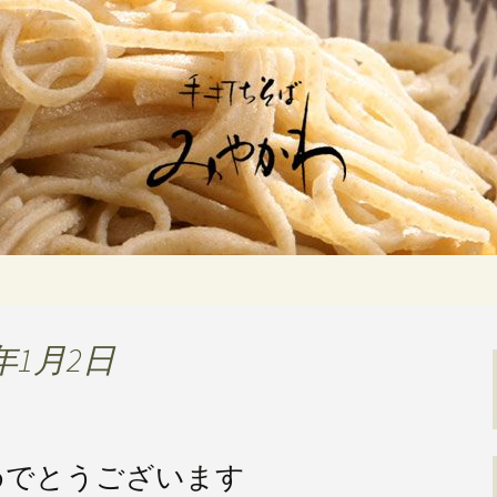
佇む「手打ちそばみやかわ」では自家製
ます。新しいそばや季節の食材を使用し
打ちそば みや
年1月2日
めでとうございます