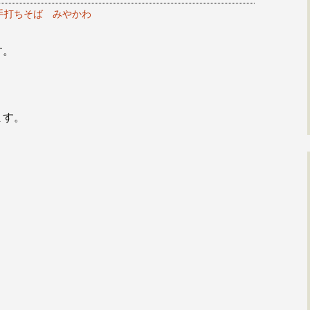
手打ちそば みやかわ
す。
。
ます。