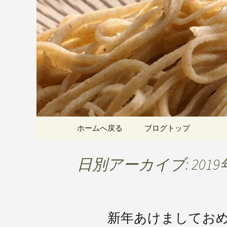
愛知県岡崎市でひっそりと
割そばをお楽しみいただけ
岡崎の「手
こちら
です
コンテンツへ移動
ホームへ戻る
ブログトップ
日別アーカイブ: 2019
新年あけましてお