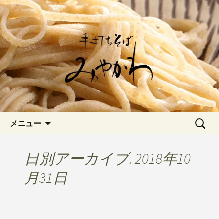
愛知県岡崎市でひっそりと佇む「手打
ちそばみやかわ」では自家製粉にこだ
岡崎の「手打ちそば みやか
わった一日十食限定の十割そばをお楽
わ」のブログです
しみいただけます。新しいそばや季節
の食材を使用した天婦羅メニューなど
新着情報はこちら
コンテンツへ移動
検
メニュー
索:
日別アーカイブ: 2018年10
月31日