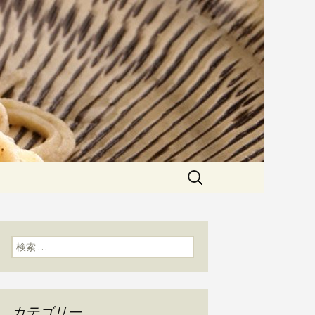
粉にこだわった一日十食限定の十
た天婦羅メニューなど新着情報は
かわ」のブログ
検
索:
検索:
カテゴリー