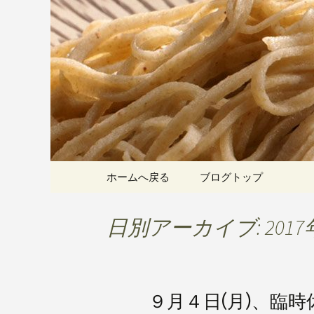
愛知県岡崎市でひっそりと
割そばをお楽しみいただけ
岡崎の「手
こちら
です
コンテンツへ移動
ホームへ戻る
ブログトップ
日別アーカイブ: 2017
９月４日(月)、臨