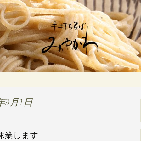
佇む「手打ちそばみやかわ」では自家製
ます。新しいそばや季節の食材を使用し
打ちそば みや
年9月1日
時休業します