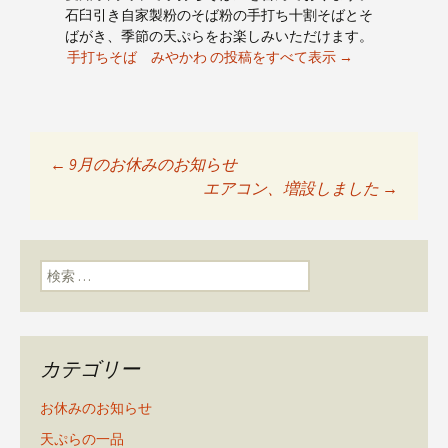
石臼引き自家製粉のそば粉の手打ち十割そばとそ
ばがき、季節の天ぷらをお楽しみいただけます。
手打ちそば みやかわ の投稿をすべて表示
→
←
9月のお休みのお知らせ
投稿ナビゲーショ
エアコン、増設しました
→
ン
検索:
カテゴリー
お休みのお知らせ
天ぷらの一品