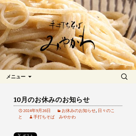
愛知県岡崎市でひっそりと佇む「手打
ちそばみやかわ」では自家製粉にこだ
岡崎の「手打ちそば みやか
わった一日十食限定の十割そばをお楽
わ」のブログです
しみいただけます。新しいそばや季節
の食材を使用した天婦羅メニューなど
新着情報はこちら
コンテンツへ移動
検
メニュー
索:
10月のお休みのお知らせ
2024年9月26日
お休みのお知らせ
,
日々のこ
と
手打ちそば みやかわ