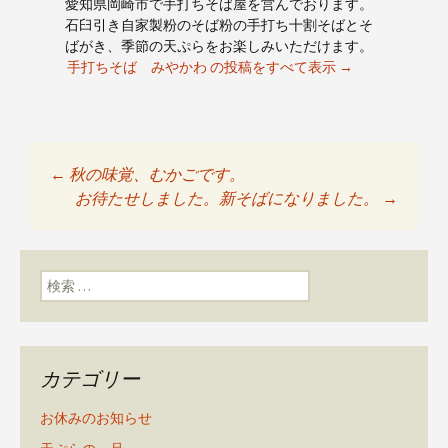
愛知県岡崎市で手打ちそば屋を営んでおります。
石臼引き自家製粉のそば粉の手打ち十割そばとそ
ばがき、季節の天ぷらをお楽しみいただけます。
手打ちそば みやかわ の投稿をすべて表示
→
←
秋の味覚、むかごです。
投稿ナビゲーショ
お待たせしました。新そばになりました。
→
ン
検索:
カテゴリー
お休みのお知らせ