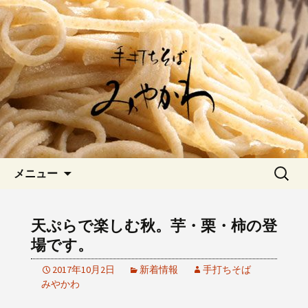
愛知県岡崎市でひっそりと佇む「手打
ちそばみやかわ」では自家製粉にこだ
岡崎の「手打ちそば みやか
わった一日十食限定の十割そばをお楽
わ」のブログです
しみいただけます。新しいそばや季節
の食材を使用した天婦羅メニューなど
新着情報はこちら
コンテンツへ移動
検
メニュー
索:
天ぷらで楽しむ秋。芋・栗・柿の登
場です。
2017年10月2日
新着情報
手打ちそば
みやかわ